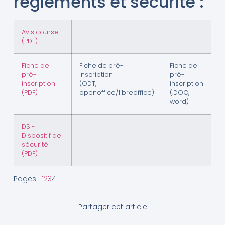
règlements et sécurité :
Avis course
(PDF)
Fiche de
Fiche de pré-
Fiche de
pré-
inscription
pré-
inscription
(ODT,
inscription
(PDF)
openoffice/libreoffice)
(.DOC,
word)
DSI-
Dispositif de
sécurité
(PDF)
Pages :
1
2
3
4
Partager cet article