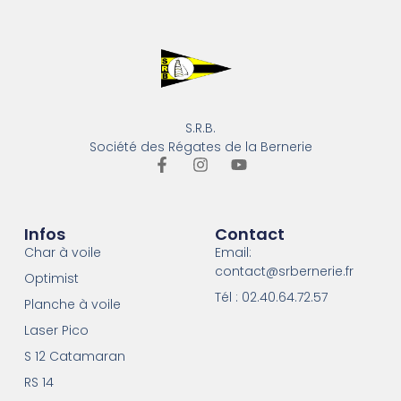
S.R.B.
Société des Régates de la Bernerie
Infos
Contact
Char à voile
Email:
contact@srbernerie.fr
Optimist
Tél : 02.40.64.72.57
Planche à voile
Laser Pico
S 12 Catamaran
RS 14