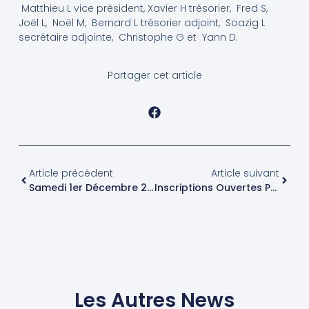
Matthieu L vice président, Xavier H trésorier, Fred S,
Joël L, Noël M, Bernard L trésorier adjoint, Soazig L
secrétaire adjointe, Christophe G et Yann D.
Partager cet article
Article précédent
Article suivant
Samedi 1er Décembre 2012 : Annulation De La Course De Ligue Sur La Plage
Inscriptions Ouvertes Pour La Voile Loisir, Session Printemps 2013
Les Autres News