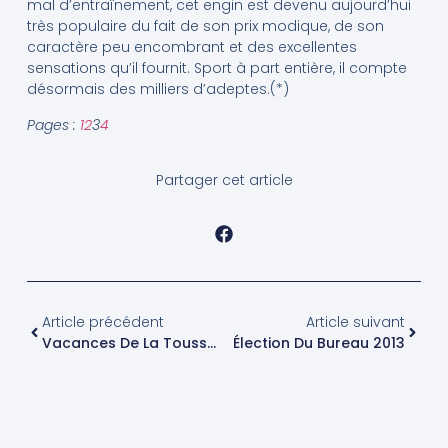
mal d’entraînement, cet engin est devenu aujourd’hui
très populaire du fait de son prix modique, de son
caractère peu encombrant et des excellentes
sensations qu’il fournit. Sport à part entière, il compte
désormais des milliers d’adeptes.(*)
Pages :
1
2
3
4
Partager cet article
Article précédent
Article suivant
Vacances De La Toussaint : Séances De Planche, Optimist Et Char
Élection Du Bureau 2013