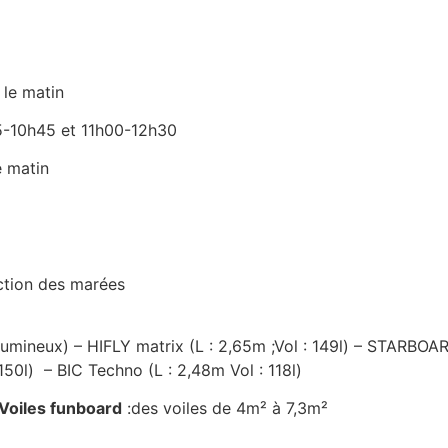
le matin
h15-10h45 et 11h00-12h30
e matin
nction des marées
olumineux) – HIFLY matrix (L : 2,65m ;Vol : 149l) – STARBOARD
150l) – BIC Techno (L : 2,48m Vol : 118l)
Voiles funboard
:des voiles de 4m² à 7,3m²