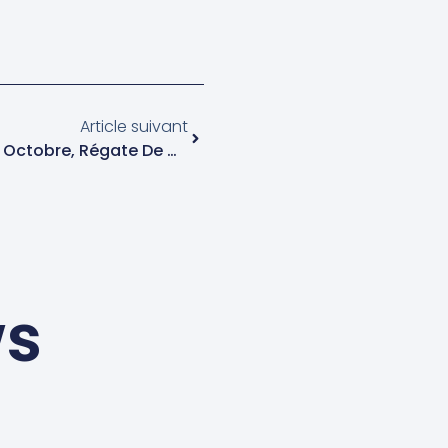
Article suivant
Avis De Courses : Samedi 18 Octobre, Régate De Catamarans À La SRB
ws