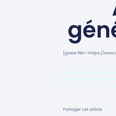
géné
[gview file= »https://www
Adhérents, sympathisants
l’Assemblée Générale du c
l’occasion, pour nous tous,
Partager cet article