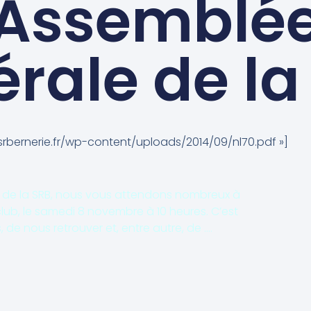
Assemblé
rale de la
.srbernerie.fr/wp-content/uploads/2014/09/nl70.pdf »]
 de la SRB, nous vous attendons nombreux à
lub, le samedi 8 novembre à 10 heures. C’est
 de nous retrouver et, entre autre, de ….