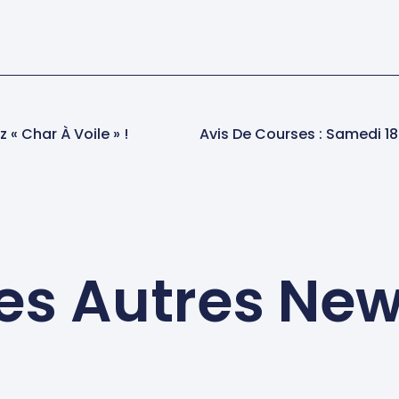
 « Char À Voile » !
es Autres Ne